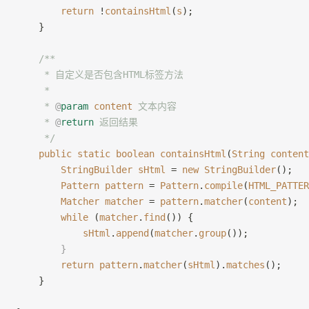
        return
 !
containsHtml
(
s
);
    }
    /**
     * 自定义是否包含HTML标签方法
     *
     * 
@
param
 content
 文本内容
     * 
@
return
 返回结果
     */
    public
 static
 boolean
 containsHtml
(
String
 content
        StringBuilder
 sHtml
 = 
new
 StringBuilder
();
        Pattern
 pattern
 = 
Pattern
.
compile
(
HTML_PATTER
        Matcher
 matcher
 = 
pattern
.
matcher
(
content
);
        while
 (
matcher
.
find
()) {
            sHtml
.
append
(
matcher
.
group
());
        }
        return
 pattern
.
matcher
(
sHtml
).
matches
();
    }