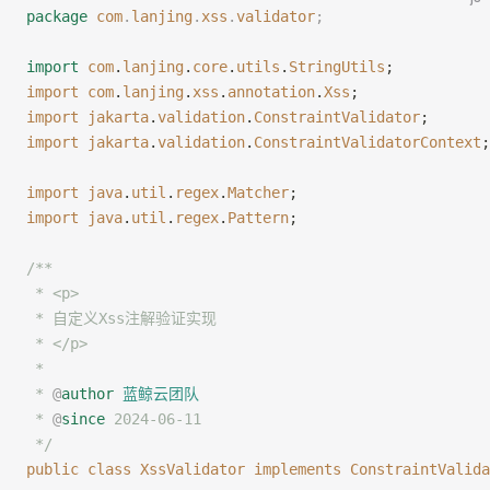
package
 com
.
lanjing
.
xss
.
validator
;
import
 com
.
lanjing
.
core
.
utils
.
StringUtils
;
import
 com
.
lanjing
.
xss
.
annotation
.
Xss
;
import
 jakarta
.
validation
.
ConstraintValidator
;
import
 jakarta
.
validation
.
ConstraintValidatorContext
;
import
 java
.
util
.
regex
.
Matcher
;
import
 java
.
util
.
regex
.
Pattern
;
/**
 * <p>
 * 自定义Xss注解验证实现
 * </p>
 *
 * 
@
author
 蓝鲸云团队
 * 
@
since
 2024-06-11
 */
public
 class
 XssValidator
 implements
 ConstraintValida