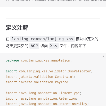
定义注解
在
模块中定义的
lanjing-common/lanjing-xss
防重复提交的
切面
文件，内容如下：
AOP
Xss
js
package
 com
.
lanjing
.
xss
.
annotation
;
import
 com
.
lanjing
.
xss
.
validator
.
XssValidator
;
import
 jakarta
.
validation
.
Constraint
;
import
 jakarta
.
validation
.
Payload
;
import
 java
.
lang
.
annotation
.
ElementType
;
import
 java
.
lang
.
annotation
.
Retention
;
import
 java
.
lang
.
annotation
.
RetentionPolicy
;