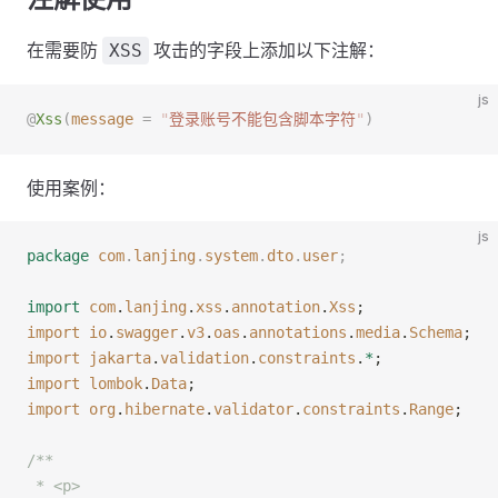
在需要防
攻击的字段上添加以下注解：
XSS
js
@
Xss
(
message
 =
 "
登录账号不能包含脚本字符
"
)
使用案例：
js
package
 com
.
lanjing
.
system
.
dto
.
user
;
import
 com
.
lanjing
.
xss
.
annotation
.
Xss
;
import
 io
.
swagger
.
v3
.
oas
.
annotations
.
media
.
Schema
;
import
 jakarta
.
validation
.
constraints
.
*
;
import
 lombok
.
Data
;
import
 org
.
hibernate
.
validator
.
constraints
.
Range
;
/**
 * <p>