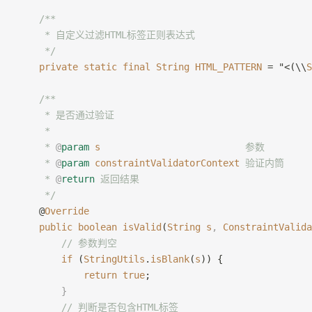
    /**
     * 自定义过滤HTML标签正则表达式
     */
    private
 static
 final
 String
 HTML_PATTERN
 = "<(\\
S
    /**
     * 是否通过验证
     *
     * 
@
param
 s
                          参数
     * 
@
param
 constraintValidatorContext
 验证内筒
     * 
@
return
 返回结果
     */
    @
Override
    public
 boolean
 isValid
(
String
 s
,
 ConstraintValida
        // 参数判空
        if
 (
StringUtils
.
isBlank
(
s
)) {
            return
 true
;
        }
        // 判断是否包含HTML标签