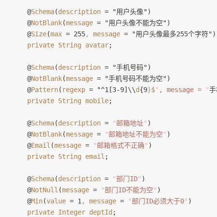
    @
Schema
(
description
 = "用户头像")
    @
NotBlank
(
message
 = "用户头像不能为空")
    @
Size
(
max
 = 255
,
 message
 = "用户头像最多255个字符")
    private
 String
 avatar
;
    @
Schema
(
description
 = "手机号码")
    @
NotBlank
(
message
 = "手机号码不能为空")
    @
Pattern
(
regexp
 = "^1[3-9]\\
d
{9
}
$
"
, message = 
"
手
    private
 String
 mobile
;
    @
Schema
(
description
 = 
"
邮箱地址
"
)
    @
NotBlank
(
message
 = 
"
邮箱地址不能为空
"
)
    @
Email
(
message
 = 
"
邮箱格式不正确
"
)
    private
 String
 email
;
    @
Schema
(
description
 = 
"
部门ID
"
)
    @
NotNull
(
message
 = 
"
部门ID不能为空
"
)
    @
Min
(
value
 = 1
,
 message
 = 
"
部门ID必须大于0
"
)
    private
 Integer
 deptId
;