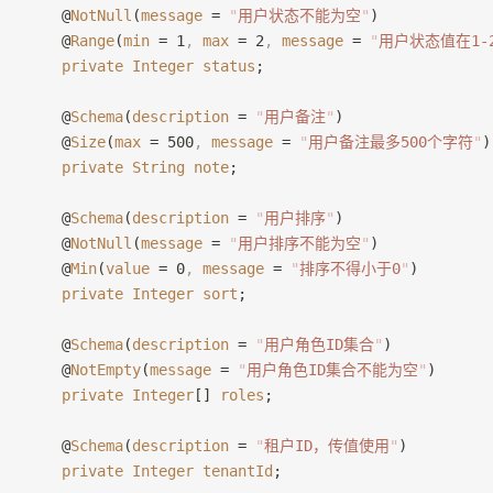
    @
NotNull
(
message
 = 
"
用户状态不能为空
"
)
    @
Range
(
min
 = 1
,
 max
 = 2
,
 message
 = 
"
用户状态值在1-
    private
 Integer
 status
;
    @
Schema
(
description
 = 
"
用户备注
"
)
    @
Size
(
max
 = 500
,
 message
 = 
"
用户备注最多500个字符
"
)
    private
 String
 note
;
    @
Schema
(
description
 = 
"
用户排序
"
)
    @
NotNull
(
message
 = 
"
用户排序不能为空
"
)
    @
Min
(
value
 = 0
,
 message
 = 
"
排序不得小于0
"
)
    private
 Integer
 sort
;
    @
Schema
(
description
 = 
"
用户角色ID集合
"
)
    @
NotEmpty
(
message
 = 
"
用户角色ID集合不能为空
"
)
    private
 Integer
[] 
roles
;
    @
Schema
(
description
 = 
"
租户ID，传值使用
"
)
    private
 Integer
 tenantId
;