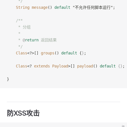
     */
    String
 message
() 
default
 "不允许任何脚本运行";
    /**
     * 分组
     *
     * 
@
return
 返回结果
     */
    Class
<?>[] 
groups
() 
default
 {
}
;
    Class
<? 
extends
 Payload
>[] 
payload
() 
default
 {}
;
}
防XSS攻击
js