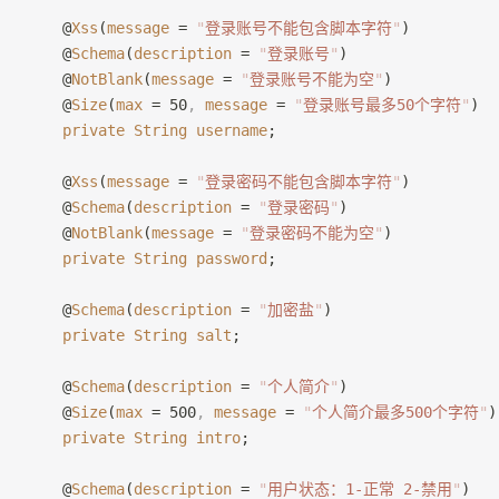
    @
Xss
(
message
 = 
"
登录账号不能包含脚本字符
"
)
    @
Schema
(
description
 = 
"
登录账号
"
)
    @
NotBlank
(
message
 = 
"
登录账号不能为空
"
)
    @
Size
(
max
 = 50
,
 message
 = 
"
登录账号最多50个字符
"
)
    private
 String
 username
;
    @
Xss
(
message
 = 
"
登录密码不能包含脚本字符
"
)
    @
Schema
(
description
 = 
"
登录密码
"
)
    @
NotBlank
(
message
 = 
"
登录密码不能为空
"
)
    private
 String
 password
;
    @
Schema
(
description
 = 
"
加密盐
"
)
    private
 String
 salt
;
    @
Schema
(
description
 = 
"
个人简介
"
)
    @
Size
(
max
 = 500
,
 message
 = 
"
个人简介最多500个字符
"
)
    private
 String
 intro
;
    @
Schema
(
description
 = 
"
用户状态：1-正常 2-禁用
"
)