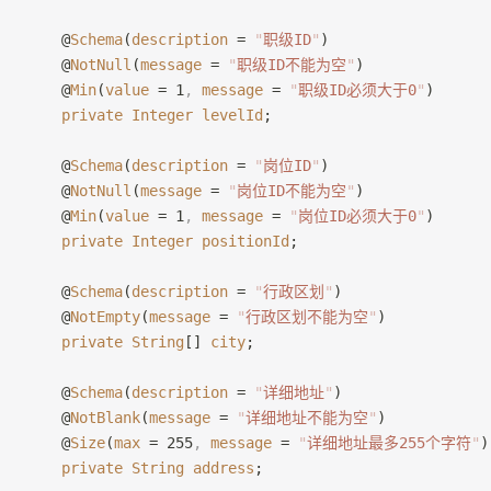
    @
Schema
(
description
 = 
"
职级ID
"
)
    @
NotNull
(
message
 = 
"
职级ID不能为空
"
)
    @
Min
(
value
 = 1
,
 message
 = 
"
职级ID必须大于0
"
)
    private
 Integer
 levelId
;
    @
Schema
(
description
 = 
"
岗位ID
"
)
    @
NotNull
(
message
 = 
"
岗位ID不能为空
"
)
    @
Min
(
value
 = 1
,
 message
 = 
"
岗位ID必须大于0
"
)
    private
 Integer
 positionId
;
    @
Schema
(
description
 = 
"
行政区划
"
)
    @
NotEmpty
(
message
 = 
"
行政区划不能为空
"
)
    private
 String
[] 
city
;
    @
Schema
(
description
 = 
"
详细地址
"
)
    @
NotBlank
(
message
 = 
"
详细地址不能为空
"
)
    @
Size
(
max
 = 255
,
 message
 = 
"
详细地址最多255个字符
"
)
    private
 String
 address
;