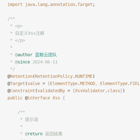
import
 java
.
lang
.
annotation
.
Target
;
/**
 * <p>
 * 自定义Xss注解
 * </p>
 *
 * 
@
author
 蓝鲸云团队
 * 
@
since
 2024-06-11
 */
@
Retention
(
RetentionPolicy
.
RUNTIME
)
@
Target
(
value
 = 
{
ElementType
.
METHOD
,
 ElementType
.
FIEL
@
Constraint
(
validatedBy
 = 
{
XssValidator
.
class
}
)
public
 @
interface
 Xss
 {
    /**
     * 提示语
     *
     * 
@
return
 返回结果