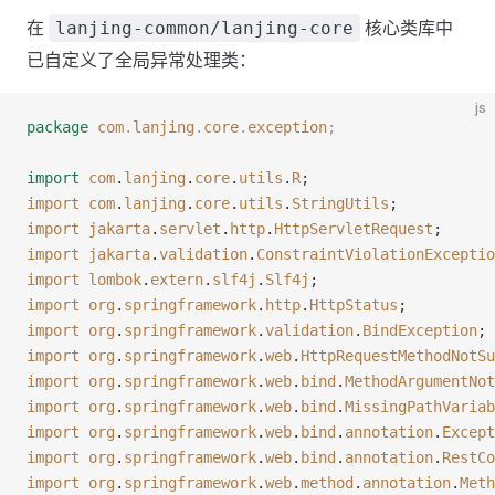
在
核心类库中
lanjing-common/lanjing-core
已自定义了全局异常处理类：
js
package
 com
.
lanjing
.
core
.
exception
;
import
 com
.
lanjing
.
core
.
utils
.
R
;
import
 com
.
lanjing
.
core
.
utils
.
StringUtils
;
import
 jakarta
.
servlet
.
http
.
HttpServletRequest
;
import
 jakarta
.
validation
.
ConstraintViolationExceptio
import
 lombok
.
extern
.
slf4j
.
Slf4j
;
import
 org
.
springframework
.
http
.
HttpStatus
;
import
 org
.
springframework
.
validation
.
BindException
;
import
 org
.
springframework
.
web
.
HttpRequestMethodNotSu
import
 org
.
springframework
.
web
.
bind
.
MethodArgumentNot
import
 org
.
springframework
.
web
.
bind
.
MissingPathVariab
import
 org
.
springframework
.
web
.
bind
.
annotation
.
Except
import
 org
.
springframework
.
web
.
bind
.
annotation
.
RestCo
import
 org
.
springframework
.
web
.
method
.
annotation
.
Meth