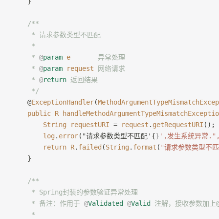
    }
    /**
     * 请求参数类型不匹配
     *
     * 
@
param
 e
       异常处理
     * 
@
param
 request
 网络请求
     * 
@
return
 返回结果
     */
    @
ExceptionHandler
(
MethodArgumentTypeMismatchExcep
    public
 R
 handleMethodArgumentTypeMismatchExceptio
        String
 requestURI
 = 
request
.
getRequestURI
();
        log
.
error
("请求参数类型不匹配'{
}
'
,发生系统异常.", r
        return
 R
.
failed
(
String
.
format
(
"
请求参数类型不匹配
    }
    /**
     * Spring封装的参数验证异常处理
     * 备注：作用于 
@
Validated
 @
Valid
 注解，接收参数加上@R
     *