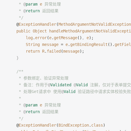
     * 
@
param
 e
 异常处理
     * 
@
return
 返回结果
     */
    @
ExceptionHandler
(
MethodArgumentNotValidException
    public
 Object
 handleMethodArgumentNotValidExcepti
        log
.
error
(
e
.
getMessage
()
,
 e
);
        String
 message
 = 
e
.
getBindingResult
().
getFiel
        return
 R
.
failed
(
message
);
    }
    /**
     * 参数绑定、验证异常处理
     * 备注：作用于
@
Validated
 @
Valid
 注解，仅对于表单提交
     * 处理Get请求中 使用
@
Valid
 验证路径中请求实体校验失
     *
     * 
@
param
 e
 异常处理
     * 
@
return
 返回结果
     */
    @
ExceptionHandler
(
BindException
.
class
)