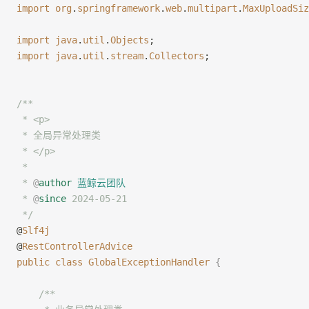
import
 org
.
springframework
.
web
.
multipart
.
MaxUploadSiz
import
 java
.
util
.
Objects
;
import
 java
.
util
.
stream
.
Collectors
;
/**
 * <p>
 * 全局异常处理类
 * </p>
 *
 * 
@
author
 蓝鲸云团队
 * 
@
since
 2024-05-21
 */
@
Slf4j
@
RestControllerAdvice
public
 class
 GlobalExceptionHandler
 {
    /**