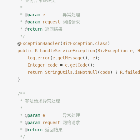
     * 业务异常处理类
     *
     * 
@
param
 e
       异常处理
     * 
@
param
 request
 网络请求
     * 
@
return
 返回结果
     */
    @
ExceptionHandler
(
BizException
.
class
)
    public
 R
 handleServiceException
(
BizException
 e
,
 H
        log
.
error
(
e
.
getMessage
()
,
 e
);
        Integer
 code
 = 
e
.
getCode
();
        return
 StringUtils
.
isNotNull
(
code
) ? 
R
.
failed
    }
    /**
     * 非法请求异常处理
     *
     * 
@
param
 e
       异常处理
     * 
@
param
 request
 网络请求
     * 
@
return
 返回结果
     */