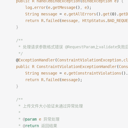
    public
 R
 handleBindException
(
BindException
 e
) 
{
        log
.
error
(
e
.
getMessage
()
,
 e
);
        String
 message
 = 
e
.
getAllErrors
().
get
(0).
getD
        return
 R
.
failed
(
message
,
 HttpStatus
.
BAD_REQUE
    }
    /**
     * 处理请求参数格式错误 @RequestParam上validate
     */
    @
ExceptionHandler
(
ConstraintViolationException
.
cl
    public
 R
 ConstraintViolationExceptionHandler
(
Cons
        String
 message
 = 
e
.
getConstraintViolations
().
        return
 R
.
failed
(
message
);
    }
    /**
     * 上传文件大小验证未通过异常处理
     *
     * 
@
param
 e
 异常处理
     * 
@
return
 返回结果