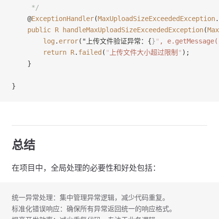
     */
    @
ExceptionHandler
(
MaxUploadSizeExceededException
.
    public
 R
 handleMaxUploadSizeExceededException
(
Max
        log
.
error
("上传文件验证异常：{
}
"
, e.getMessage(
        return
 R
.
failed
(
"
上传文件大小超过限制
"
);
    }
}
总结
在项目中，全局处理的必要性和好处包括：
统一异常处理：集中管理异常逻辑，减少代码重复。
标准化错误响应：确保所有异常返回统一的响应格式。