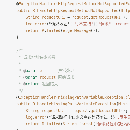
    @
ExceptionHandler
(
HttpRequestMethodNotSupportedEx
    public
 R
 handleHttpRequestMethodNotSupported
(
Http
        String
 requestURI
 = 
request
.
getRequestURI
();
        log
.
error
("请求地址'{
}
'
,不支持
'
{}
'
请求", request
        return
 R
.
failed
(
e
.
getMessage
());
    }
    /**
     * 请求地址缺少参数
     *
     * 
@
param
 e
       异常处理
     * 
@
param
 request
 网络请求
     * 
@
return
 返回结果
     */
    @
ExceptionHandler
(
MissingPathVariableException
.
cl
    public
 R
 handleMissingPathVariableException
(
Missi
        String
 requestURI
 = 
request
.
getRequestURI
();
        log
.
error
("请求路径中缺少必需的路径变量'{
}
'
,发生系
        return
 R
.
failed
(
String
.
format
(
"
请求路径中缺少必